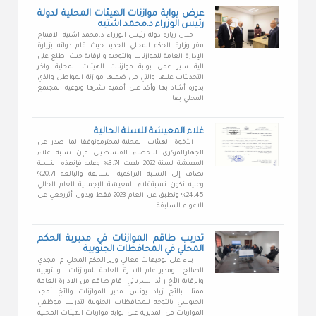
عرض بوابة موازنات الهيئات المحلية لدولة
رئيس الوزراء د.محمد اشتيه
خلال زيارة دولة رئيس الوزراء د.محمد اشتيه لافتتاح
مقر وزارة الحكم المحلي الجديد حيث قام دولته بزيارة
الإدارة العامة للموازنات والتوجيه والرقابة حيث اطلع على
آلية سير عمل بوابة موازنات الهيئات المحلية وآخر
التحديثات عليها والتي من ضمنها موازنة المواطن والذي
بدوره أشاد بها وأكد على أهمية نشرها وتوعية المجتمع
المحلي بها.
غلاء المعيشة للسنة الحالية
الأخوة الهيئات المحليةالمحترمونوفقا لما صدر عن
الجهازالمركزي للاحصاء الفلسطيني فإن نسبة غلاء
المعيشة لسنة 2022 بلغت 3.74% وعليه فإنهذه النسبة
تضاف إلى النسبة التراكمية السابقة والبالغة 20.71%
وعليه تكون نسبةغلاء المعيشة الإجمالية للعام الحالي
24.45% وتطبق عن العام 2023 فقط وبدون أثررجعي عن
الاعوام السابقة .
تدريب طاقم الموازنات في مديرية الحكم
المحلي في المحافظات الجنوبية
بناء على توجيهات معالي وزير الحكم المحلي م. مجدي
الصالح ومدير عام الادارة العامة للموازنات والتوجيه
والرقابة الأخ رائد الشرباتي قام طاقم من الادارة العامة
ممثلا بالأخ زياد يونس مدير الموازنات والأخ أمجد
الجيوسي بالتوجه للمحافظات الجنوبية لتدريب موظفي
الموازنات في المديرية على بوابة موازنات الهيئات المحلية